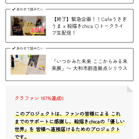
あわせて読みたい
【終了】緊急企画！！Cafeうさぎ
うま x 絵描きchica 🌕トークライ
ブ生配信！
あわせて読みたい
「いつかみた未来 ここからみる未
来展」〜 大和市創造拠点シリウス
クラファン 167%達成!!
このプロジェクトは、ファンの皆様による これ
までのサポートに感謝し、絵描きchicaの「優しい
世界」を 皆様へ直接届けるためのプロジェクト
です。