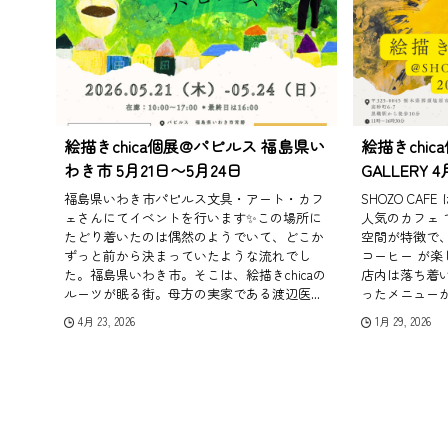
絵描きchica個展@パピルス 福島県い
絵描きchica
わき市 5月21日〜5月24日
GALLERY 
福島県いわき市パピルス文具・アート・カフ
SHOZO CA
ェさんにてイベントを行います✨この場所に
人気のカフェ
たどり着いたのは偶然のようでいて、どこか
空間が特徴で
ずっと前から決まっていたような流れでし
コーヒー が
た。福島県いわき市。そこは、絵描きchicaの
店内は落ち着
ルーツが眠る街。母方の実家である渡辺医...
ったメニューが
4月 23, 2026
1月 29, 2026