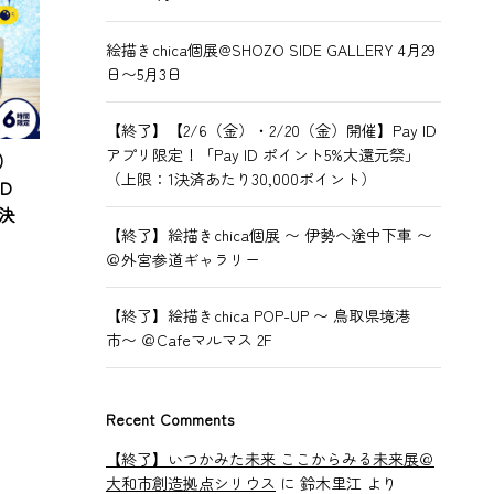
絵描きchica個展@SHOZO SIDE GALLERY 4月29
日〜5月3日
【終了】【2/6（金）・2/20（金）開催】Pay ID
アプリ限定！「Pay ID ポイント5%大還元祭」
）
（上限：1決済あたり30,000ポイント）
D
決
【終了】絵描きchica個展 〜 伊勢へ途中下車 〜
＠外宮参道ギャラリー
【終了】絵描きchica POP-UP 〜 鳥取県境港
市〜 ＠Cafeマルマス 2F
Recent Comments
【終了】いつかみた未来 ここからみる未来展＠
大和市創造拠点シリウス
に
鈴木里江
より