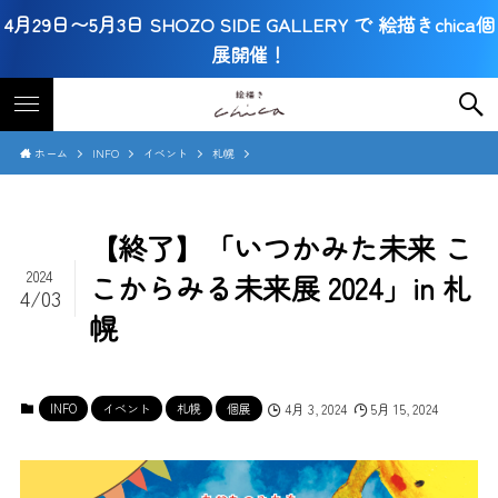
4月29日〜5月3日 SHOZO SIDE GALLERY で 絵描きchica個
展開催！
ホーム
INFO
イベント
札幌
【終了】「いつかみた未来 こ
2024
こからみる未来展 2024」in 札
4/03
幌
INFO
イベント
札幌
個展
4月 3, 2024
5月 15, 2024